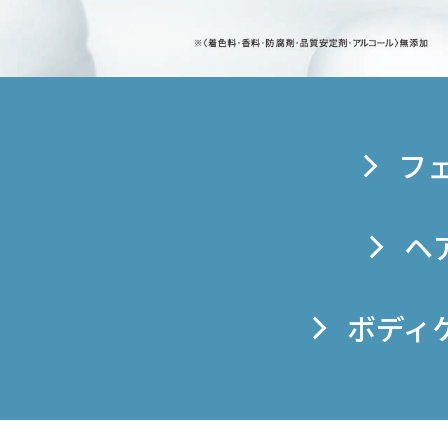
フ
ヘ
ボディ